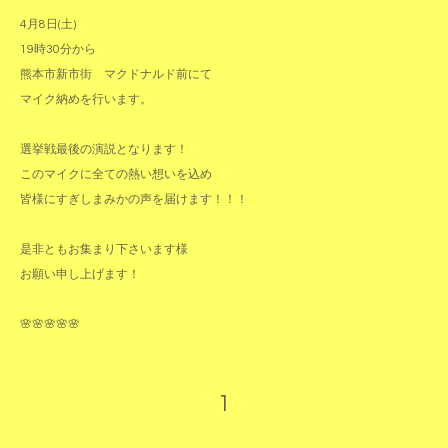
4月8日(土)
19時30分から
熊本市新市街 マクドナルド前にて
マイク納めを行います。
選挙戦最後の演説となります！
このマイクに全ての熱い想いを込め
皆様にすぎしまみかの声を届けます！！！
是非ともお集まり下さいます様
お願い申し上げます！
🌸🌸🌸🌸🌸
1