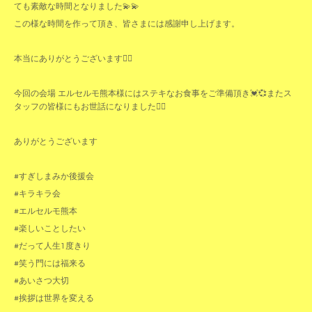
ても素敵な時間となりました💫💫
この様な時間を作って頂き、皆さまには感謝申し上げます。
本当にありがとうございます🙇‍♀️
今回の会場 エルセルモ熊本様にはステキなお食事をご準備頂き💓💞またス
タッフの皆様にもお世話になりました🙇‍♀️
ありがとうございます
#すぎしまみか後援会
#キラキラ会
#エルセルモ熊本
#楽しいことしたい
#だって人生1度きり
#笑う門には福来る
#あいさつ大切
#挨拶は世界を変える