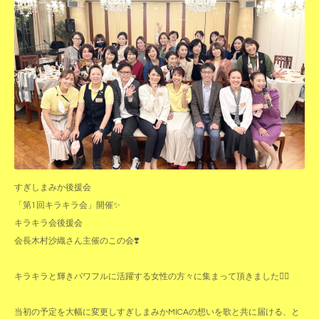
すぎしまみか後援会
「第1回キラキラ会」開催✨
キラキラ会後援会
会長木村沙織さん主催のこの会❣️
キラキラと輝きパワフルに活躍する女性の方々に集まって頂きました🙇‍♀️
当初の予定を大幅に変更しすぎしまみかMICAの想いを歌と共に届ける、と