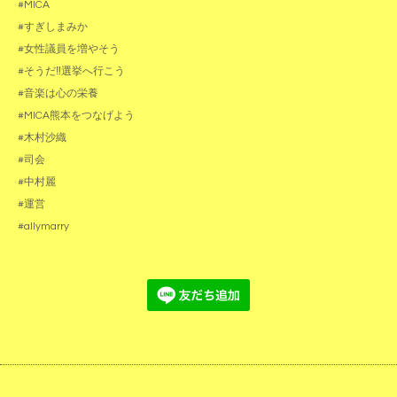
#MICA
#すぎしまみか
#女性議員を増やそう
#そうだ‼️選挙へ行こう
#音楽は心の栄養
#MICA熊本をつなげよう
#木村沙織
#司会
#中村麗
#運営
#allymarry