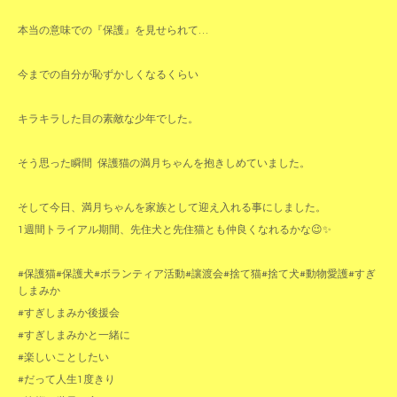
本当の意味での『保護』を見せられて…
今までの自分が恥ずかしくなるくらい
キラキラした目の素敵な少年でした。
そう思った瞬間 保護猫の満月ちゃんを抱きしめていました。
そして今日、満月ちゃんを家族として迎え入れる事にしました。
1週間トライアル期間、先住犬と先住猫とも仲良くなれるかな😉✨
#保護猫#保護犬#ボランティア活動#讓渡会#捨て猫#捨て犬#動物愛護#すぎ
しまみか
#すぎしまみか後援会
#すぎしまみかと一緒に
#楽しいことしたい
#だって人生1度きり