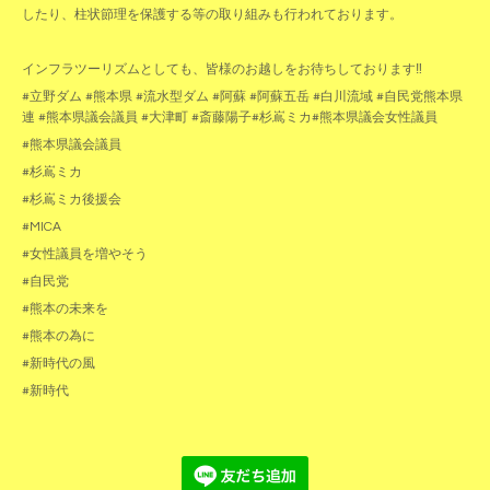
したり、柱状節理を保護する等の取り組みも行われております。
インフラツーリズムとしても、皆様のお越しをお待ちしております‼️
#立野ダム #熊本県 #流水型ダム #阿蘇 #阿蘇五岳 #白川流域 #自民党熊本県
連 #熊本県議会議員 #大津町 #斎藤陽子#杉嶌ミカ#熊本県議会女性議員
#熊本県議会議員
#杉嶌ミカ
#杉嶌ミカ後援会
#MICA
#女性議員を増やそう
#自民党
#熊本の未来を
#熊本の為に
#新時代の風
#新時代