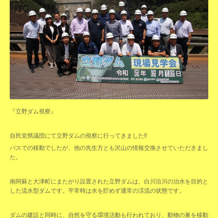
『立野ダム視察』
自民党県議団にて立野ダムの視察に行ってきました‼️
バスでの移動でしたが、他の先生方とも沢山の情報交換させていただきまし
た。
南阿蘇と大津町にまたがり設置された立野ダムは、白川沿川の治水を目的と
した流水型ダムです。平常時は水を貯めず通常の渓流の状態です。
ダムの建設と同時に、自然を守る環境活動も行われており、動物の巣を移動